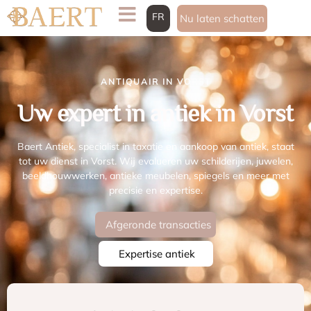
FR
Nu laten schatten
ANTIQUAIR IN VORST
Uw expert in antiek in Vorst
Baert Antiek, specialist in taxatie en aankoop van antiek, staat
tot uw dienst in Vorst. Wij evalueren uw schilderijen, juwelen,
beeldhouwwerken, antieke meubelen, spiegels en meer met
precisie en expertise.
Afgeronde transacties
Expertise antiek