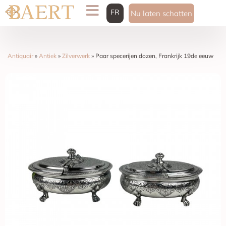
FR
Nu laten schatten
Antiquair
»
Antiek
»
Zilverwerk
»
Paar specerijen dozen, Frankrijk 19de eeuw