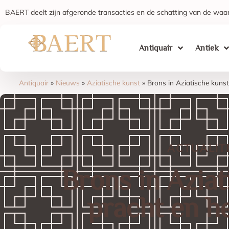
BAERT deelt zijn afgeronde transacties en de schatting van de waar
Antiquair
Antiek
Antiquair
»
Nieuws
»
Aziatische kunst
»
Brons in Aziatische kuns
ACTUALIT
Brons in Aziat
pracht en h