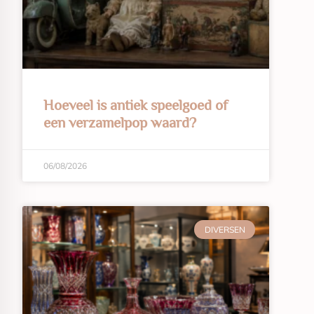
Hoeveel is antiek speelgoed of
een verzamelpop waard?
06/08/2026
DIVERSEN