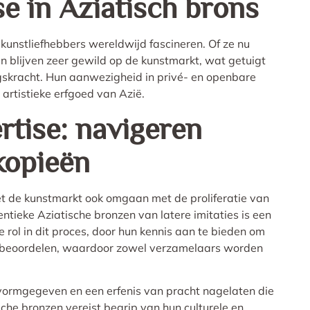
e in Aziatisch brons
unstliefhebbers wereldwijd fascineren. Of ze nu
en blijven zeer gewild op de kunstmarkt, wat getuigt
ngskracht. Hun aanwezigheid in privé- en openbare
t artistieke erfgoed van Azië.
rtise: navigeren
kopieën
et de kunstmarkt ook omgaan met de proliferatie van
tieke Aziatische bronzen van latere imitaties is een
 rol in dit proces, door hun kennis aan te bieden om
e beoordelen, waardoor zowel verzamelaars worden
 vormgegeven en een erfenis van pracht nagelaten die
che bronzen vereist begrip van hun culturele en