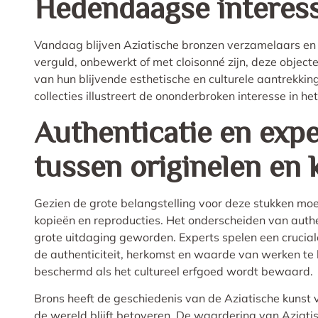
Hedendaagse interess
Vandaag blijven Aziatische bronzen verzamelaars en k
verguld, onbewerkt of met cloisonné zijn, deze object
van hun blijvende esthetische en culturele aantrekki
collecties illustreert de ononderbroken interesse in he
Authenticatie en expe
tussen originelen en 
Gezien de grote belangstelling voor deze stukken mo
kopieën en reproducties. Het onderscheiden van authen
grote uitdaging geworden. Experts spelen een cruciale
de authenticiteit, herkomst en waarde van werken t
beschermd als het cultureel erfgoed wordt bewaard.
Brons heeft de geschiedenis van de Aziatische kunst
de wereld blijft betoveren. De waardering van Aziatis