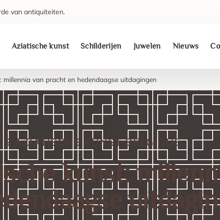
de van antiquiteiten.
Aziatische kunst
Schilderijen
Juwelen
Nieuws
Co
t: millennia van pracht en hedendaagse uitdagingen
ÉS
AZIATISCHE KUNST
BELGIQUE
ische kunst: millenn
edendaagse uitdagi