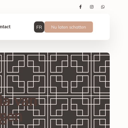
FR
Nu laten schatten
ntact
ia van
ngen