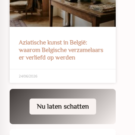
Aziatische kunst in België:
waarom Belgische verzamelaars
er verliefd op werden
24/06/2026
Nu laten schatten