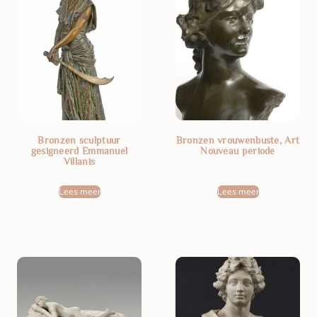
Bronzen sculptuur
Bronzen vrouwenbuste, Art
gesigneerd Emmanuel
Nouveau periode
Villanis
Lees meer
Lees meer