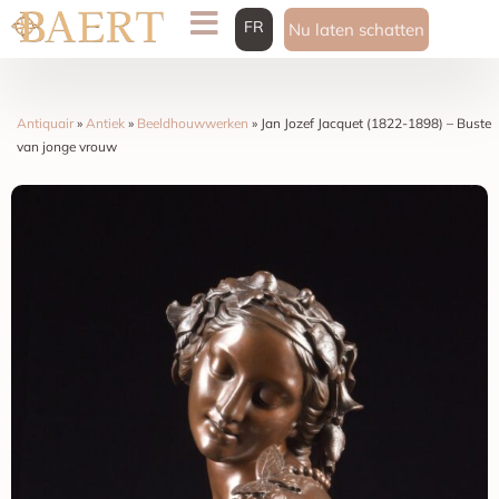
FR
Nu laten schatten
Antiquair
»
Antiek
»
Beeldhouwwerken
»
Jan Jozef Jacquet (1822-1898) – Buste
van jonge vrouw