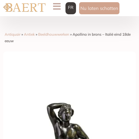
FR
Nu laten schatten
Antiquair
»
Antiek
»
Beeldhouwwerken
»
Apollino in brons – Italië eind 18de
eeuw