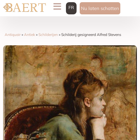
FR
Nu laten schatten
Antiquair
»
Antiek
»
Schilderijen
»
Schilderij gesigneerd Alfred Stevens