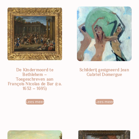
De Kindermoord te
Schilderij gesigneerd Jean
Bethlehem –
Gabriel Domergue
Toegeschreven aan
François Nicolas de Bar (ca.
1632 – 1695)
Lees meer
Lees meer