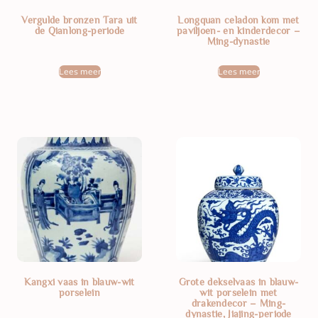
Vergulde bronzen Tara uit
Longquan celadon kom met
de Qianlong-periode
paviljoen- en kinderdecor –
Ming-dynastie
Lees meer
Lees meer
Kangxi vaas in blauw-wit
Grote dekselvaas in blauw-
porselein
wit porselein met
drakendecor – Ming-
dynastie, Jiajing-periode