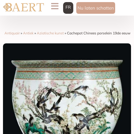
FR
Nu laten schatten
Antiquair
»
Antiek
»
Aziatische kunst
»
Cachepot Chinees porselein 19de eeuw